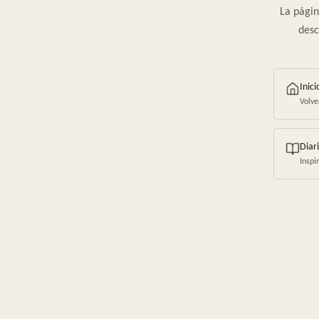
La págin
desc
Inici
Volve
Diar
Inspi