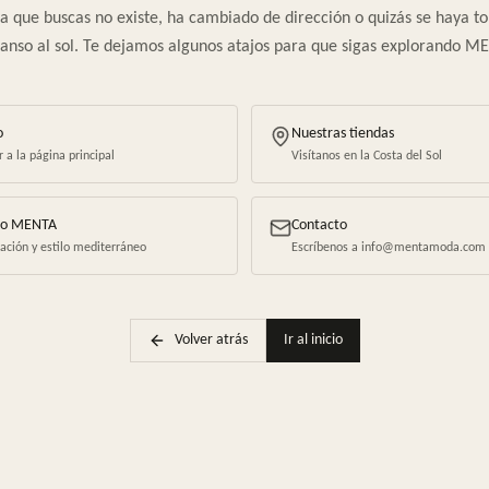
a que buscas no existe, ha cambiado de dirección o quizás se haya 
anso al sol. Te dejamos algunos atajos para que sigas explorando M
o
Nuestras tiendas
r a la página principal
Visítanos en la Costa del Sol
io MENTA
Contacto
ración y estilo mediterráneo
Escríbenos a info@mentamoda.com
Volver atrás
Ir al inicio