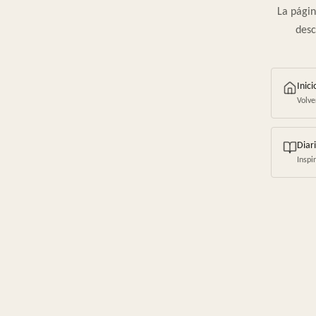
La págin
desc
Inici
Volve
Diar
Inspi