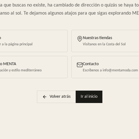
a que buscas no existe, ha cambiado de dirección o quizás se haya 
anso al sol. Te dejamos algunos atajos para que sigas explorando M
o
Nuestras tiendas
r a la página principal
Visítanos en la Costa del Sol
io MENTA
Contacto
ración y estilo mediterráneo
Escríbenos a info@mentamoda.com
Volver atrás
Ir al inicio