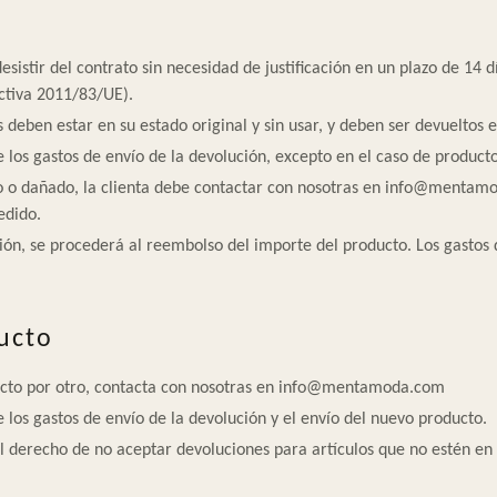
esistir del contrato sin necesidad de justificación en un plazo de 14 d
ectiva 2011/83/UE).
deben estar en su estado original y sin usar, y deben ser devueltos e
e los gastos de envío de la devolución, excepto en el caso de product
so o dañado, la clienta debe contactar con nosotras en info@mentam
edido.
ión, se procederá al reembolso del importe del producto. Los gastos 
ucto
ucto por otro, contacta con nosotras en info@mentamoda.com
e los gastos de envío de la devolución y el envío del nuevo producto.
erecho de no aceptar devoluciones para artículos que no estén en c